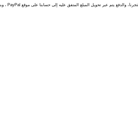
والدفع يتم عبر تحويل المبلغ المتفق عليه إلى حسابنا على موقع PayPal ، وبعدها يتم إرسال المنتج إلى المكان المتفق عليه.